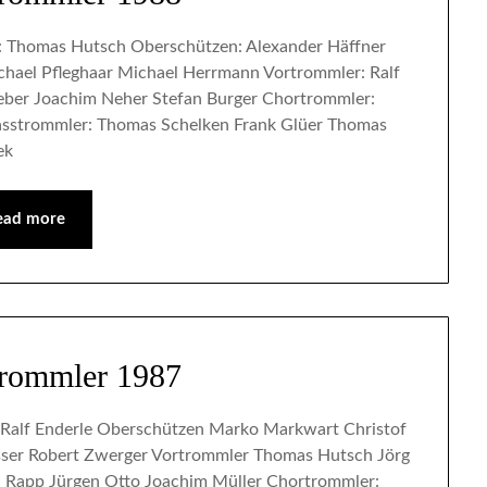
: Thomas Hutsch Oberschützen: Alexander Häffner
chael Pfleghaar Michael Herrmann Vortrommler: Ralf
eber Joachim Neher Stefan Burger Chortrommler:
asstrommler: Thomas Schelken Frank Glüer Thomas
ek
ead more
trommler 1987
Ralf Enderle Oberschützen Marko Markwart Christof
ser Robert Zwerger Vortrommler Thomas Hutsch Jörg
el Rapp Jürgen Otto Joachim Müller Chortrommler: