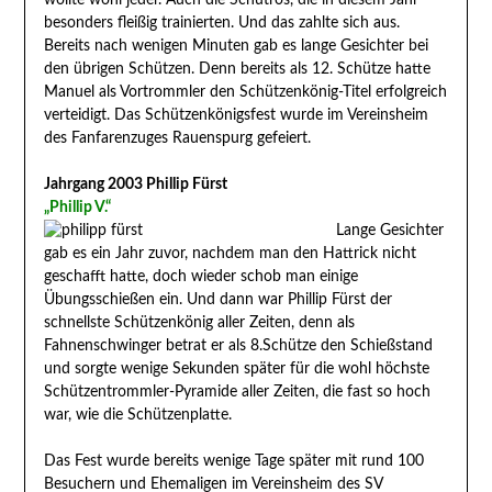
wollte wohl jeder. Auch die Schütros, die in diesem Jahr
besonders fleißig trainierten. Und das zahlte sich aus.
Bereits nach wenigen Minuten gab es lange Gesichter bei
den übrigen Schützen. Denn bereits als 12. Schütze hatte
Manuel als Vortrommler den Schützenkönig-Titel erfolgreich
verteidigt. Das Schützenkönigsfest wurde im Vereinsheim
des Fanfarenzuges Rauenspurg gefeiert.
Jahrgang 2003 Phillip Fürst
„Phillip V.“
Lange Gesichter
gab es ein Jahr zuvor, nachdem man den Hattrick nicht
geschafft hatte, doch wieder schob man einige
Übungsschießen ein. Und dann war Phillip Fürst der
schnellste Schützenkönig aller Zeiten, denn als
Fahnenschwinger betrat er als 8.Schütze den Schießstand
und sorgte wenige Sekunden später für die wohl höchste
Schützentrommler-Pyramide aller Zeiten, die fast so hoch
war, wie die Schützenplatte.
Das Fest wurde bereits wenige Tage später mit rund 100
Besuchern und Ehemaligen im Vereinsheim des SV