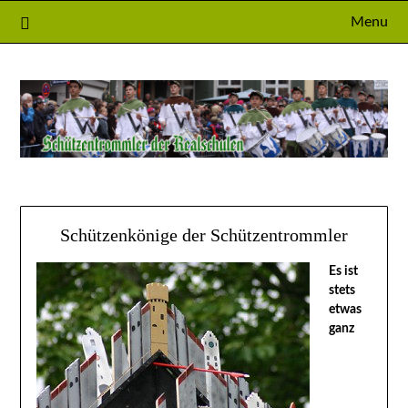
Skip
Menu
to
content
Schützenkönige der Schützentrommler
Es ist
stets
etwas
ganz