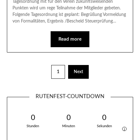
Tagesordnung mit für den Verein zukunftsweisenden
Punkten wird um rege Teilnahme der Mitglieder gebeten.
Folgende Tagesordnung ist geplant: Begrüßung Vormeldung
von Formalitäten, Ergebnis /Bescheid Steuerprüfung…
Read more
1
Next
RUTENFEST-COUNTDOWN
0
0
0
Stunden
Minuten
Sekunden
i