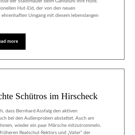
lisse der Stadtmauer beim Gänsbühl ihre Hüte.
tionellen Hut-Eid, der von den neuen
nd ehrenhaften Umgang mit diesem lebenslangen
ead more
chte Schütros im Hirscheck
ch, dass Bernhard Assfalg den aktiven
uch bei den Außenproben abstattet. Auch am
 nehmen, wieder ein paar Märsche mitzutrommeln.
früheren Realschul-Rektors und „Vater“ der