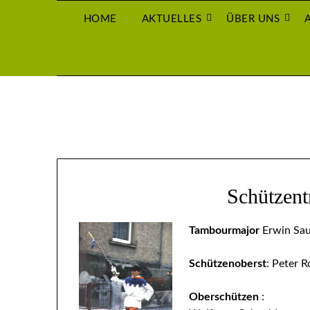
Skip
HOME
AKTUELLES
ÜBER UNS
to
content
Schützen
Tambourmajor
Erwin Sau
Schützenoberst
: Peter 
Oberschützen
: