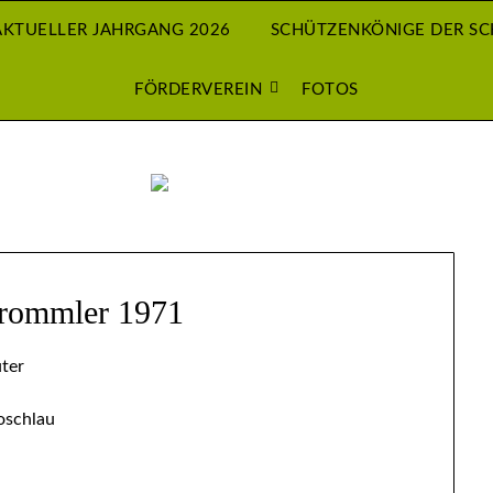
AKTUELLER JAHRGANG 2026
SCHÜTZENKÖNIGE DER S
FÖRDERVEREIN
FOTOS
trommler 1971
ter
Roschlau