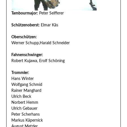
Tambourmajor:
Peter Seifferer
Schützenoberst:
Elmar Käs
Oberschützen:
Werner Schupp,Harald Schneider
Fahnenschwinger:
Robert Kujawa, Erolf Schöning
Trommler:
Hans Winter
Wolfgang Schmid
Rainer Manghard
Ulrich Beck
Norbert Hemm
Ulrich Gebauer
Peter Scherhans
Markus Käpernick
August Metzler